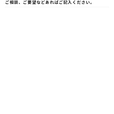
ご相談、ご要望などあればご記入ください。
プライバシーポリシー
(
https://c23021438436.hmup.jp/privacy
)
上記に同意する