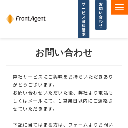
サ
お
ー
問
ビ
い
ス
合
資
わ
料
せ
請
求
導入事例
お問い合わせ
よくあるご質問
イベント・セミナー
お役立ち資料一覧
弊社サービスにご興味をお持ちいただきあり
がとうございます。
お役立ち記事・コラム
お問い合わせいただいた後、弊社より電話も
しくはメールにて、１営業日以内にご連絡さ
せていただきます。
下記に当てはまる方は、フォームよりお問い