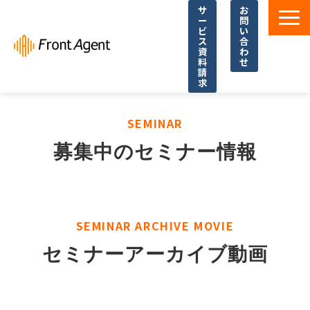
サ
お
ー
問
ビ
い
ス
合
資
わ
料
せ
請
求
導入事例
SEMINAR
よくあるご質問
募集中のセミナー情報
イベント・セミナー
お役立ち資料一覧
お役立ち記事・コラム
SEMINAR ARCHIVE MOVIE
セミナーアーカイブ動画