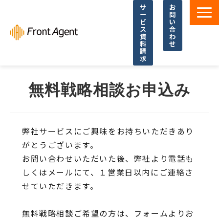
サ
お
ー
問
ビ
い
ス
合
資
わ
料
せ
請
求
導入事例
無料戦略相談お申込み
よくあるご質問
イベント・セミナー
お役立ち資料一覧
弊社サービスにご興味をお持ちいただきあり
がとうございます。
お役立ち記事・コラム
お問い合わせいただいた後、弊社より電話も
しくはメールにて、１営業日以内にご連絡さ
せていただきます。
無料戦略相談ご希望の方は、フォームよりお