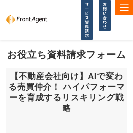
サ
お
ー
問
ビ
い
ス
合
資
わ
料
せ
請
求
導入事例
お役立ち資料請求フォーム
よくあるご質問
イベント・セミナー
【不動産会社向け】AIで変わ
お役立ち資料一覧
る売買仲介！ ハイパフォーマ
お役立ち記事・コラム
ーを育成するリスキリング戦
略