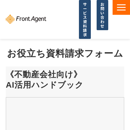
サ
お
ー
問
ビ
い
ス
合
資
わ
料
せ
請
求
導入事例
お役立ち資料請求フォーム
よくあるご質問
イベント・セミナー
《不動産会社向け》
お役立ち資料一覧
AI活用ハンドブック
お役立ち記事・コラム