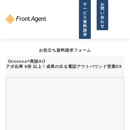
サ
お
ー
問
ビ
い
ス
合
資
わ
料
せ
請
求
導入事例
お役立ち資料請求フォーム
よくあるご質問
《kintone×商談AI》
イベント・セミナー
アポ化率 8倍 以上！成果の出る電話アウトバウンド営業DX
お役立ち資料一覧
お役立ち記事・コラム