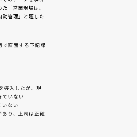
めた「営業現場は、
eの自動管理」と題した
活用で直面する下記課
ceを導入したが、現
きていない
ていない
があり、
上司は正確