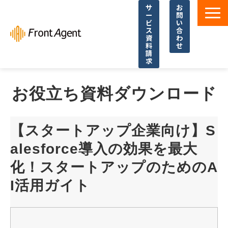
サ
お
ー
問
ビ
い
ス
合
資
わ
料
せ
請
求
導入事例
お役立ち資料ダウンロード
よくあるご質問
イベント・セミナー
【スタートアップ企業向け】S
お役立ち資料一覧
alesforce導入の効果を最大
お役立ち記事・コラム
化！スタートアップのためのA
I活用ガイト