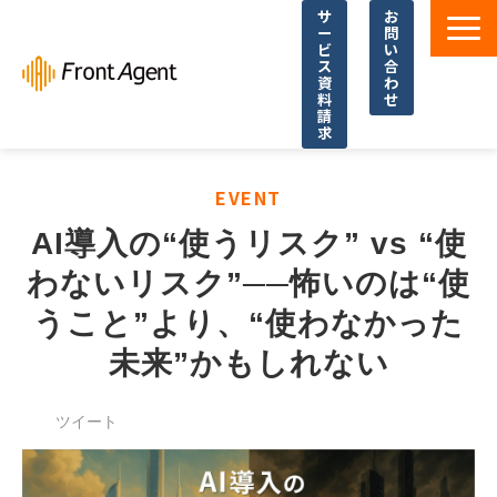
サ
お
ー
問
ビ
い
ス
合
資
わ
料
せ
請
求
導入事例
EVENT
よくあるご質問
AI導入の“使うリスク” vs “使
イベント・セミナー
わないリスク”──怖いのは“使
お役立ち資料一覧
うこと”より、“使わなかった
お役立ち記事・コラム
未来”かもしれない
ツイート