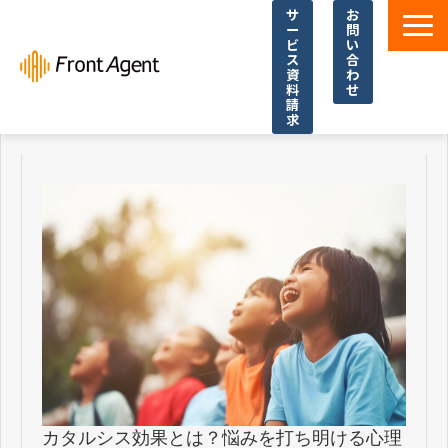
サ
お
ー
問
ビ
い
ス
合
資
わ
料
せ
請
求
導入事例
よくあるご質問
イベント・セミナー
お役立ち資料一覧
お役立ち記事・コラム
カタルシス効果とは？悩みを打ち明ける心理