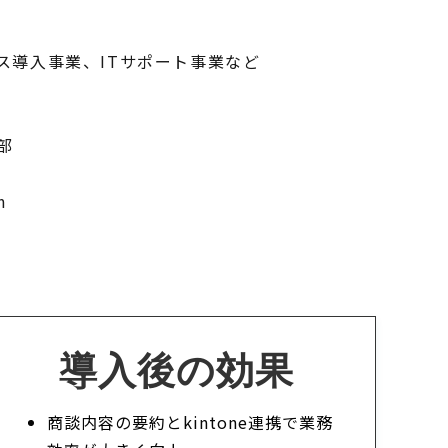
ス導入事業、ITサポート事業など
部
様
m
導入後の効果
商談内容の要約とkintone連携で業務