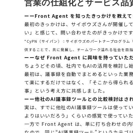
営業の仕組化とサービス品
ーーFront Agent を知ったきっかけを教
最初のきっかけは、サイボウズさんが開催していた
い」と感じて、問い合わせたのがきっかけです
*CyPN（サイパン）：サイボウズのパートナープログラム「C
供することで、共に発展し、チームワーク溢れる社会を目
ーーなぜ Front Agent に興味を持って
ちょうどその頃、社内でもAIの活用を検討し
最初は、議事録を自動でまとめるといった業務効
て楽にするだけではなく、「そこから得られ
事」という考え方に共感しました。
ーー他社のAI議事録ツールとの比較検討はされま
実は、すでに他社のAI議事録ツールは使って
よりはいいだろう」くらいの感覚で使ってい
一方で Front Agent は、単に打ち
なので、同じ“AI議事録ツール”というカテ