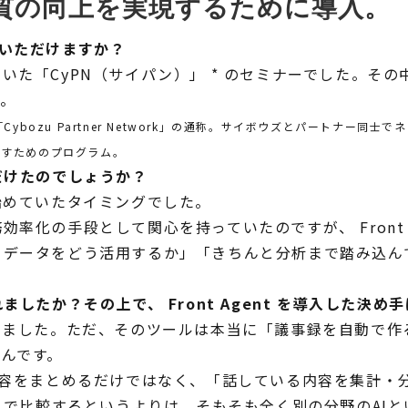
質の向上を実現するために導入。
えていただけますか？
「CyPN（サイパン）」 * のセミナーでした。その中で F
。
ybozu Partner Network」の通称。サイボウズとパートナー
指すためのプログラム。
いただけたのでしょうか？
始めていたタイミングでした。
率化の手段として関心を持っていたのですが、 Front 
るデータをどう活用するか」「きちんと分析まで踏み込ん
したか？その上で、 Front Agent を導入した決
いました。ただ、そのツールは本当に「議事録を自動で作
たんです。
合わせの内容をまとめるだけではなく、「話している内容を集
ゴリで比較するというよりは、そもそも全く別の分野のAI