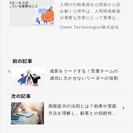
ク10選をわかりやすく
人間の行動要因を心理面から読
み解く心理学は、人間関係構築
紹介
が重要な営業にとって重要な学
問です。営業活動で実践されて
Umee Technologies株式会社
いるおすすめの心理学テクニッ
クをご紹介します。
前の記事
成長をリードする！営業チームの
成功に欠かせないリーダーの役割
次の記事
両面提示の法則とは？効果や実践
方法を理解し、顧客との信頼性を
構築