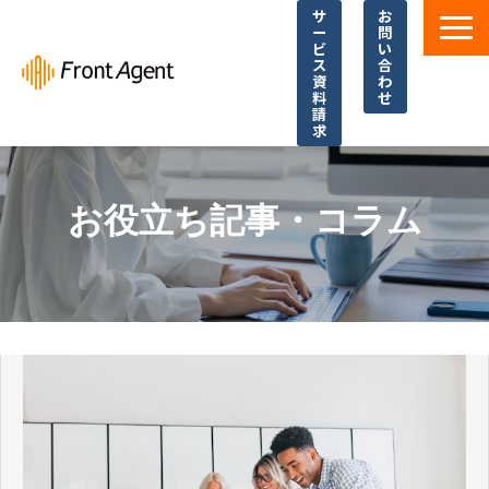
サ
お
ー
問
ビ
い
ス
合
資
わ
料
せ
請
求
導入事例
よくあるご質問
お役立ち記事・コラム
イベント・セミナー
お役立ち資料一覧
お役立ち記事・コラム