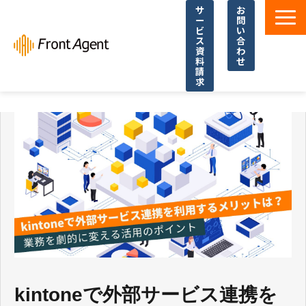
サ
お
ー
問
ビ
い
ス
合
資
わ
料
せ
請
求
導入事例
よくあるご質問
イベント・セミナー
お役立ち資料一覧
お役立ち記事・コラム
kintoneで外部サービス連携を