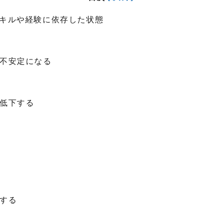
キルや経験に依存した状態
る
が不安定になる
く
る
が低下する
築する