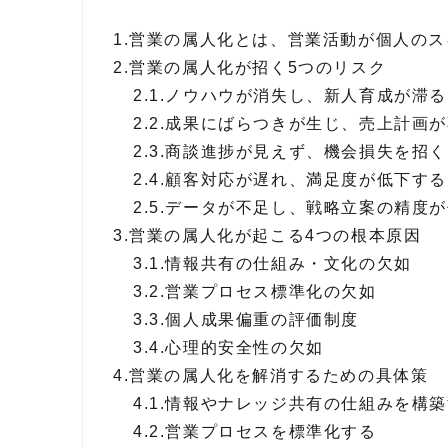
1.
営業の属人化とは、営業活動が個人のス
2.
営業の属人化が招く5つのリスク
2.1.
ノウハウが消失し、新人育成が滞
2.2.
成果にばらつきが生じ、売上計画
2.3.
商談進捗が見えず、機会損失を招
2.4.
顧客対応が遅れ、満足度が低下す
2.5.
データが不足し、戦略立案の精度
3.
営業の属人化が起こる4つの根本原因
3.1.
情報共有の仕組み・文化の欠如
3.2.
営業プロセス標準化の欠如
3.3.
個人成果偏重の評価制度
3.4.
心理的安全性の欠如
4.
営業の属人化を解消するための具体策
4.1.
情報やナレッジ共有の仕組みを構
4.2.
営業プロセスを標準化する