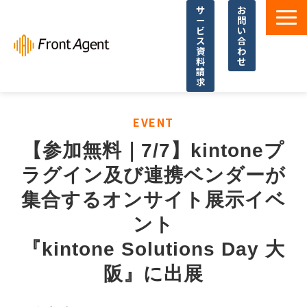
サ
お
ー
問
ビ
い
ス
合
資
わ
料
せ
請
求
導入事例
EVENT
よくあるご質問
【参加無料｜7/7】kintoneプ
イベント・セミナー
ラグイン及び連携ベンダーが
お役立ち資料一覧
集合するオンサイト展示イベ
お役立ち記事・コラム
ント
『kintone Solutions Day 大
阪』に出展