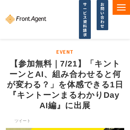
サ
お
ー
問
ビ
い
ス
合
資
わ
料
せ
請
求
導入事例
EVENT
よくあるご質問
【参加無料｜7/21】「キント
イベント・セミナー
ーンとAI、組み合わせると何
お役立ち資料一覧
が変わる？」を体感できる1日
お役立ち記事・コラム
『キントーンまるわかりDay 
AI編』に出展
ツイート