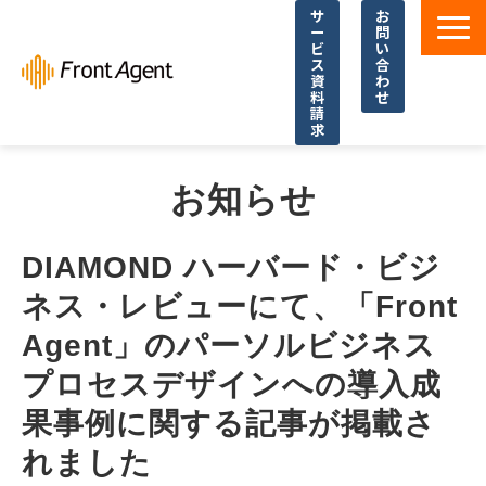
サ
お
ー
問
ビ
い
ス
合
資
わ
料
せ
請
求
導入事例
お知らせ
よくあるご質問
イベント・セミナー
DIAMOND ハーバード・ビジ
お役立ち資料一覧
ネス・レビューにて、「Front 
お役立ち記事・コラム
Agent」のパーソルビジネス
プロセスデザインへの導入成
果事例に関する記事が掲載さ
れました