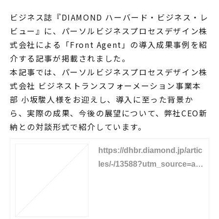
ビジネス誌『DIAMOND ハーバード・ビジネス・レ
ビュー』に、パーソルビジネスプロセスデザイン株
式会社による「Front Agent」の導入成果事例を紹
介する記事が掲載されました。
本記事では、パーソルビジネスプロセスデザイン株
式会社 ビジネストランスフォーメーション事業本
部 小坂駿人様をお迎えし、導入に至った背景か
ら、実際の成果、今後の展望について、弊社CEO新
納との対談形式で紹介しています。
https://dhbr.diamond.jp/artic
les/-/13588?utm_source=attr
act&utm_medium=umeecor
p&utm_campaign=dhbrad&
utm_content=native