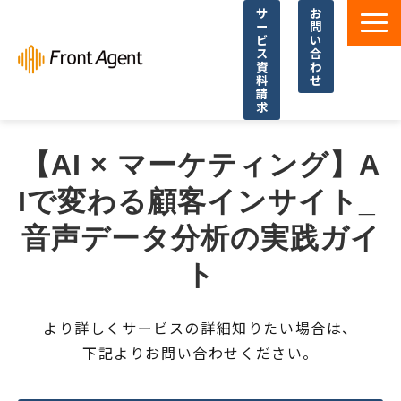
サ
お
ー
問
ビ
い
ス
合
資
わ
料
せ
請
求
導入事例
【AI × マーケティング】A
よくあるご質問
Iで変わる顧客インサイト_ 
イベント・セミナー
音声データ分析の実践ガイ
お役立ち資料一覧
お役立ち記事・コラム
ト
より詳しくサービスの詳細知りたい場合は、
下記よりお問い合わせください。