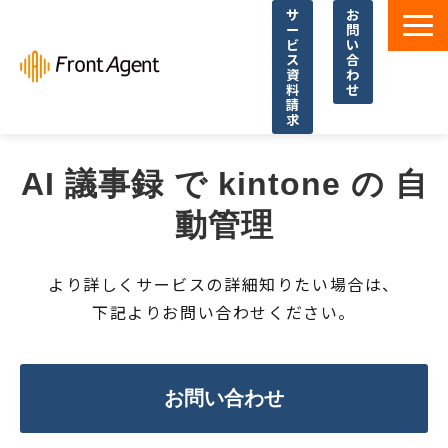
サ
お
ー
問
ビ
い
ス
合
資
わ
料
せ
請
求
導入事例
AI 議事録 で kintone の 自
よくあるご質問
動管理
イベント・セミナー
お役立ち資料一覧
より詳しくサービスの詳細知りたい場合は、
お役立ち記事・コラム
下記よりお問い合わせください。
お問い合わせ