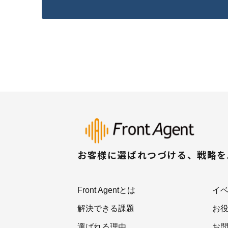
お客様に選ばれつづける、戦略
Front Agentとは
イ
解決できる課題
お
選ばれる理由
お