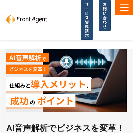
サ
お
ー
問
ビ
い
ス
合
資
わ
料
せ
請
求
導入事例
よくあるご質問
イベント・セミナー
お役立ち資料一覧
お役立ち記事・コラム
AI音声解析でビジネスを変革！