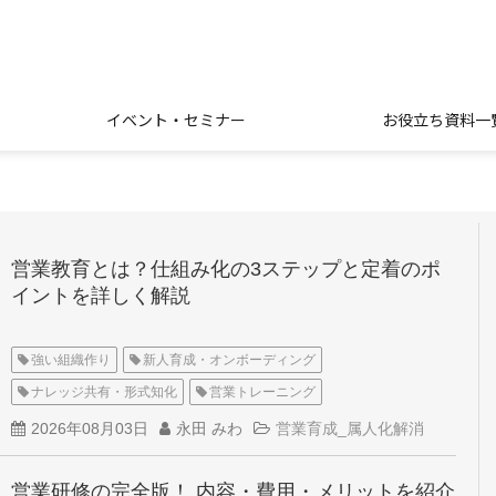
イベント・セミナー
お役立ち資料一
営業教育とは？仕組み化の3ステップと定着のポ
イントを詳しく解説
強い組織作り
新人育成・オンボーディング
ナレッジ共有・形式知化
営業トレーニング
2026年08月03日
永田 みわ
営業育成_属人化解消
営業研修の完全版！ 内容・費用・メリットを紹介