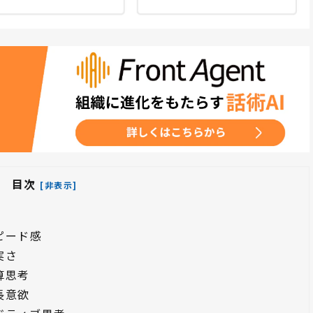
目次
[非表示]
ピード感
実さ
算思考
長意欲