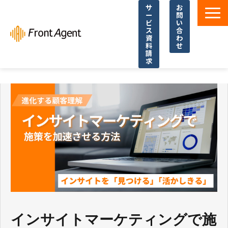
サ
お
ー
問
ビ
い
ス
合
資
わ
料
せ
請
求
導入事例
よくあるご質問
イベント・セミナー
お役立ち資料一覧
お役立ち記事・コラム
インサイトマーケティングで施