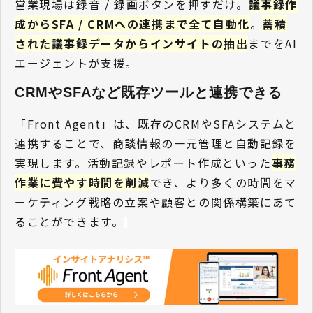
営業現場は録音 / 録画ボタンを押すだけ。
議事録作
成からSFA / CRMへの連携まで全て自動化
。
蓄積
された議事録データからインサイトの抽出
までをAI
エージェントが支援。
CRMやSFAなど既存ツールと連携できる 
「Front Agent」は、既存のCRMやSFAシステムと
連携することで、商談情報の一元管理と自動記録を
実現します。活動記録やレポート作成といった
事務
作業に費やす時間を削減
でき、より多くの時間をマ
ーケティング戦略の立案や顧客との関係構築にあて
ることができます。