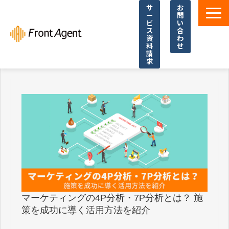
サ
お
ー
問
ビ
い
ス
合
資
わ
料
せ
請
求
導入事例
よくあるご質問
イベント・セミナー
お役立ち資料一覧
お役立ち記事・コラム
マーケティングの4P分析・7P分析とは？ 施
策を成功に導く活用方法を紹介