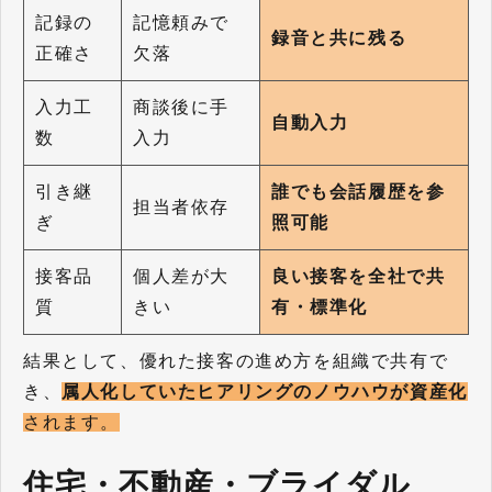
記録の
記憶頼みで
録音と共に残る
正確さ
欠落
入力工
商談後に手
自動入力
数
入力
引き継
誰でも会話履歴を参
担当者依存
ぎ
照可能
接客品
個人差が大
良い接客を全社で共
質
きい
有・標準化
結果として、優れた接客の進め方を組織で共有で
き、
属人化していたヒアリングのノウハウが資産化
されます。
住宅・不動産・ブライダル