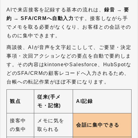
AIで来店接客を記録する基本の流れは、
録音 → 要
約 → SFA/CRMへ自動入力
です。接客しながら手
でメモを取る必要がなくなり、お客様との会話その
ものに集中できます。
商談後、AIが音声を文字起こしして、ご要望・決定
事項・次回アクションなどの要点を自動で要約しま
す。その内容はkintoneやSalesforce、HubSpotな
どのSFA/CRMの顧客レコードへ入力されるため、
台帳への転記作業がほぼ不要になります。
従来(手メ
観点
AI記録
モ・記憶)
接客中
メモに気を
会話に集中できる
の集中
取られる