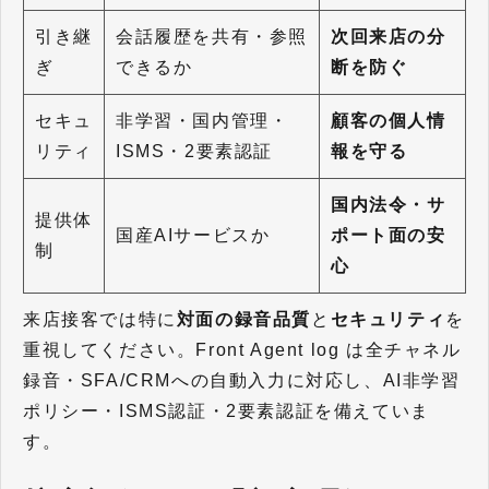
引き継
会話履歴を共有・参照
次回来店の分
ぎ
できるか
断を防ぐ
セキュ
非学習・国内管理・
顧客の個人情
リティ
ISMS・2要素認証
報を守る
国内法令・サ
提供体
国産AIサービスか
ポート面の安
制
心
来店接客では特に
対面の録音品質
と
セキュリティ
を
重視してください。Front Agent log は全チャネル
録音・SFA/CRMへの自動入力に対応し、AI非学習
ポリシー・ISMS認証・2要素認証を備えていま
す。