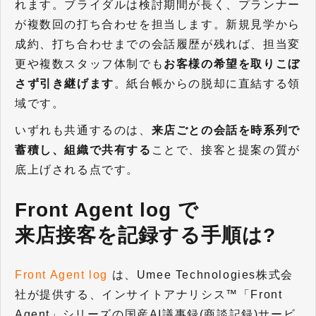
れます。
ブライダルは検討期間が長く、プランナー
が複数回の打ち合わせを担当します。新規見学から
成約、打ち合わせまでの会話履歴が残れば、担当変
更や複数スタッフ体制でも
お客様の希望を取りこぼ
さず引き継げます
。紙台帳からの脱却に直結する領
域です。
いずれも共通するのは、
来店ごとの会話を時系列で
蓄積し、組織で共有する
ことで、接客と提案の質が
底上げされる点です。
Front Agent log で
来店接客を記録する手順は?
Front Agent log
は、Umee Technologies株式会
社が提供する、インサイトアナリシス™「Front
Agent」シリーズの国産AI議事録(商談記録)サービ