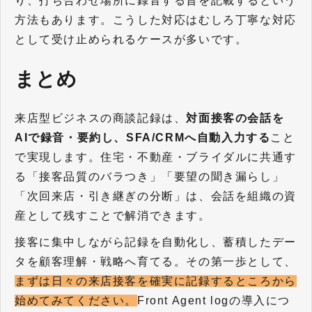
り、打ち合わせ場所に録音する旨を記載するという
方法もあります。こうした対応はむしろ丁寧な対応
として受け止められるケースが多いです。
まとめ
来店型ビジネスの商談記録は、
対面接客の会話を
AIで録音・要約し、SFA/CRMへ自動入力する
こと
で実現します。住宅・不動産・ブライダルに共通す
る「接客品質のバラつき」「要望の聞き漏らし」
「次回来店・引き継ぎの分断」は、会話を組織の資
産として残すことで解消できます。
接客に集中しながら記録を自動化し、蓄積したデー
タを顧客理解・戦略へ育てる。その第一歩として、
まずは日々の来店接客を確実に記録するところから
始めてみてください。
F
ront Agent logの導入につ