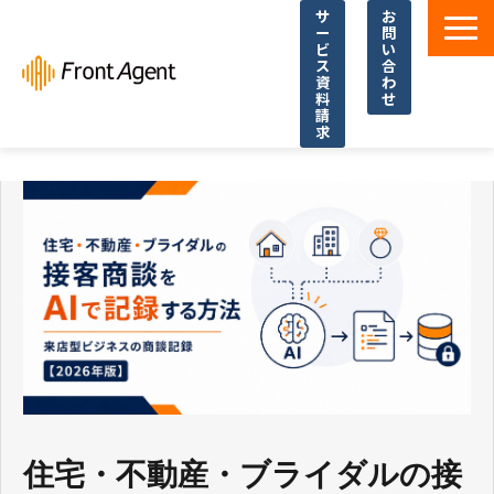
サ
お
ー
問
ビ
い
ス
合
資
わ
料
せ
請
求
導入事例
よくあるご質問
イベント・セミナー
お役立ち資料一覧
お役立ち記事・コラム
住宅・不動産・ブライダルの接