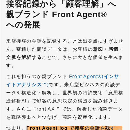
接客記録から「顧客理解」へ 
親ブランド Front Agent® 
への発展
来店接客の会話を記録することは出発点にすぎませ
ん。蓄積した商談データは、お客様の
意図・感情・
文脈を解析する
ことで、さらに大きな価値を生みま
す。
これを担うのが親ブランド
Front Agent®(
インサ
イトアナリシス™
)
です。来店型ビジネスの商談デ
ータを構造化・解析し、世界初の特許技術「意思構
造解析AI」で顧客の意思決定の構造を読み解きま
す。さらに Front AX™ では、解析した商談データ
を戦略導出へとつなげ、商談を資産化します。
つまり、
Front Agent log
で接客の会話を残す →