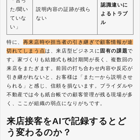
「言っ
認識違いに
た/聞い
説明内容の証跡が残ら
よるトラブ
ていな
ない
ル
い」
特に、
再来店時や担当者の引き継ぎで顧客情報が途
切れてしまう点
は、来店型ビジネスに
固有の課題
で
す。家づくりも結婚式も検討期間が長く、複数回の
来店をまたぎます。前回の打ち合わせ内容や反応が
引き継がれないと、お客様は「また一から説明させ
られる」と感じ、信頼を損ないます。ブライダルや
不動産では今も紙台帳での顧客管理が残る現場が多
く、ここが組織の弱点になりがちです。
来店接客をAIで記録するとど
う変わるのか？