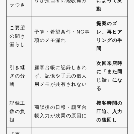
りが担当者の経験頼み
によって変
ラつき
動
提案のズ
ご要望
予算・希望条件・NG事
レ、再ヒア
の聞き
項のメモ漏れ
リングの手
漏らし
間
次回来店時
引き継
顧客台帳に記録しきれ
に「また同
ぎの分
ず、記憶や手元の個人
じ話」にな
断
用メモが共有されない
る
記録工
接客時間の
商談後の日報・顧客台
数の負
圧迫、入力
帳入力が残業の原因に
担
の後回し