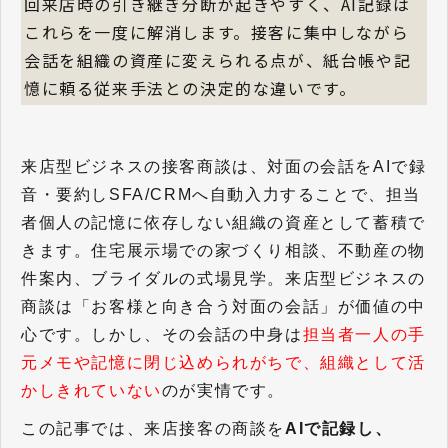
回来店時の引き継ぎ分断が起きやすく、AI記録は
これらを一度に解消します。接客に集中しながら
会話を組織の資産に変えられる点が、紙台帳や記
憶に頼る従来手法との決定的な違いです。
来店型ビジネスの
接客商談は、対面
の会話をAIで録
音・要約
しSFA/CRM
へ自動入力する
ことで、担当
者個
人の記憶に依存しな
い組織の資産として蓄
積で
きます。
住宅展示場での家づくり相談、不動産の物
件案内、ブライダルの式場見学。来店型ビジネスの
商談は「お客様と向き合う対面の会話」が価値の中
心です。しかし、その会話の中身は
担当者一人の手
元メモや記憶に閉じ込められがちで、組織として活
かしきれていない
のが実情です。
この記事では、来店接客の商談を
AIで記録し、