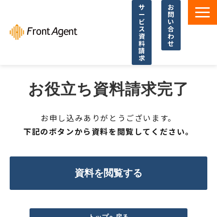
サ
お
ー
問
ビ
い
ス
合
資
わ
料
せ
請
求
導入事例
お役立ち資料請求完了
よくあるご質問
イベント・セミナー
お申し込みありがとうございます。
お役立ち資料一覧
下記のボタンから資料を閲覧してください。
お役立ち記事・コラム
資料を閲覧する