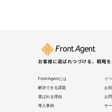
お客様に選ばれつづける、戦略
Front Agentとは
イ
解決できる課題
お
選ばれる理由
お
導入事例
サ