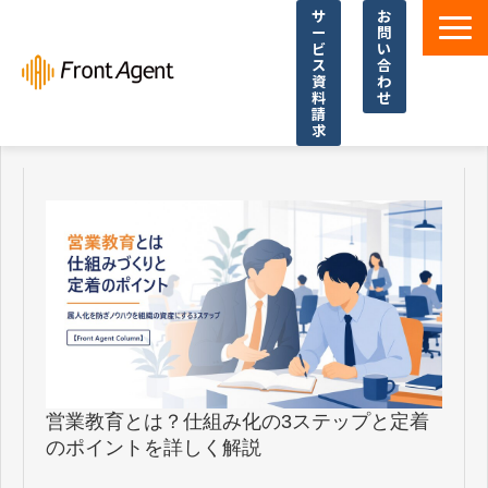
サ
お
ー
問
ビ
い
ス
合
資
わ
料
せ
請
求
導入事例
よくあるご質問
イベント・セミナー
お役立ち資料一覧
お役立ち記事・コラム
営業教育とは？仕組み化の3ステップと定着
のポイントを詳しく解説