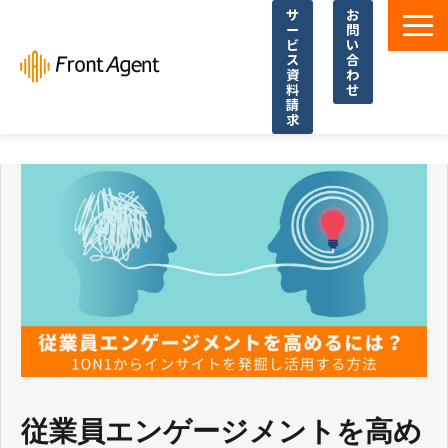
サ
お
ー
問
ビ
い
ス
合
資
わ
料
せ
請
求
導入事例
よくあるご質問
イベント・セミナー
お役立ち資料一覧
お役立ち記事・コラム
従業員エンゲージメントを高め