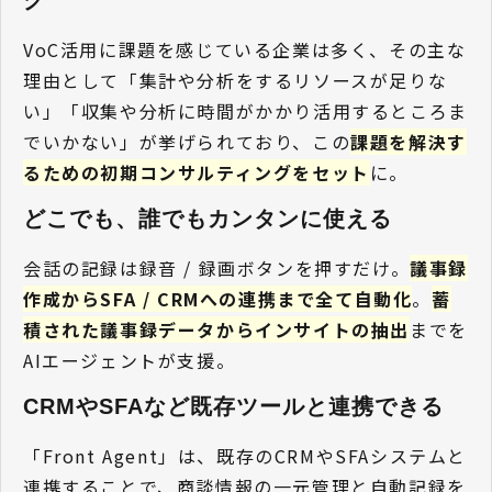
VoC活用に課題を感じている企業は多く、その主な
理由として「集計や分析をするリソースが足りな
い」「収集や分析に時間がかかり活用するところま
でいかない」が挙げられており、この
課題を解決す
るための初期コンサルティングをセット
に。
どこでも、誰でもカンタンに使える
会話の記録は録音 / 録画ボタンを押すだけ。
議事録
作成からSFA / CRMへの連携まで全て自動化
。
蓄
積された議事録データからインサイトの抽出
までを
AIエージェントが支援。
CRMやSFAなど既存ツールと連携できる 
「Front Agent」は、既存のCRMやSFAシステムと
連携することで、商談情報の一元管理と自動記録を