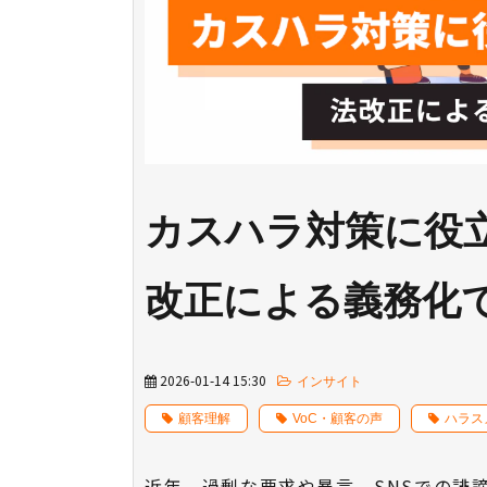
カスハラ対策に役
改正による義務化
2026-01-14 15:30
インサイト
顧客理解
VoC・顧客の声
ハラス
近年、過剰な要求や暴言、SNSでの誹