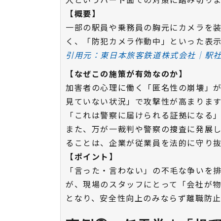
【概要】
一部の駅員や乗務員の胸元にカメラを
く、「防犯カメラ作動中」といった表
引用元：東日本旅客鉄道株式会社｜駅
【なぜこの施策が有効なのか】
加害者の心理に働く「匿名性の崩壊」
見ていない状況」で攻撃性が高まりま
「これは警察に届けられる証拠になる
また、万が一裁判や警察の捜査に発展
ることは、企業が従業員を法的に守り
【ポイント】
「言った・言わない」の不毛な争いを
が、現場のスタッフにとって「会社が
となり、安全性向上のみならず離職防止