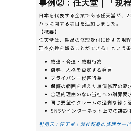
事例②：任天堂｜「規
日本を代表する企業である任天堂が、2
ハラに関する項目を追加しました。
【概要】
任天堂は、製品の修理受付に関する規
理や交換を断ることができる」という
威迫・脅迫・威嚇行為
侮辱、人格を否定する発言
プライバシー侵害行為
保証の範囲を超えた無償修理の要
合理的理由のない当社への謝罪要
同じ要望やクレームの過剰な繰り
SNSやインターネット上での誹謗
引用元：任天堂｜弊社製品の修理サービ