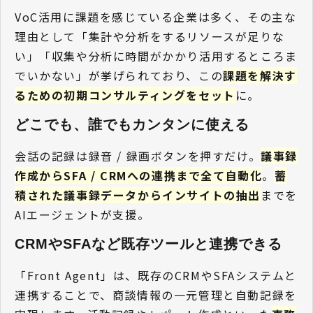
VoC活用に課題を感じている企業は多く、その主な
理由として「集計や分析をするリソースが足りな
い」「収集や分析に時間がかかり活用するところま
でいかない」が挙げられており、この
課題を解決す
るための初期コンサルティングをセット
に。
どこでも、誰でもカンタンに使える
会話の記録は録音 / 録画ボタンを押すだけ。
議事録
作成からSFA / CRMへの連携まで全て自動化
。
蓄
積された議事録データからインサイトの抽出
までを
AIエージェントが支援。
CRMやSFAなど既存ツールと連携できる 
「Front Agent」は、既存のCRMやSFAシステムと
連携することで、商談情報の一元管理と自動記録を