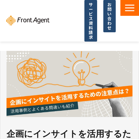
サ
お
ー
問
ビ
い
ス
合
資
わ
料
せ
請
求
導入事例
よくあるご質問
イベント・セミナー
お役立ち資料一覧
お役立ち記事・コラム
企画にインサイトを活用するた