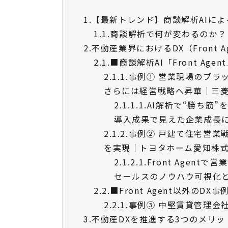
1.
【最新トレンド】商談解析AIに
1.1.
商談解析で何が変わるのか？
2.
不動産業界におけるDX（Front 
2.1.
■商談解析AI「Front Ag
2.1.1.
事例① 営業現場のブラ
さらには経営戦略へ昇華｜三
2.1.1.1.
AI解析で“勝ち筋”を
導入成果で見えた企業成長に寄与す
2.1.2.
事例② 戸建て住宅営業
を実現｜トヨタホーム愛知株
2.1.2.1.
Front Agen
セールスのノウハウ可視化と
2.2.
■Front Agent以外のDX事
2.2.1.
事例③ 中堅賃貸管理会
3.
不動産DXを推進する3つのメリッ