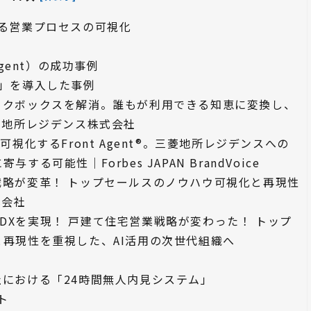
よる営業プロセスの可視化
Agent）の成功事例
ent」を導入した事例
ックボックスを解消。誰もが利用できる知恵に変換し、
菱地所レジデンス株式会社
可視化するFront Agent®︎。三菱地所レジデンスへの
る可能性｜Forbes JAPAN BrandVoice
戦略が変革！ トップセールスのノウハウ可視化と再現性
式会社
tで営業DXを実現！ 戸建て住宅営業戦略が変わった！ トップ
再現性を重視した、AI活用の次世代組織へ
例
社における「24時間無人内見システム」
ト