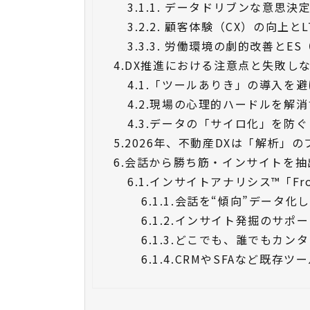
3.1.
1. データドリブンな意思
3.2.
2. 顧客体験（CX）の向上と
3.3.
3. 労働環境の劇的改善とE
4.
DX推進における注意点と失敗し
4.1.
「ツールありき」の導入を避
4.2.
現場の心理的ハードルを解消
4.3.
データの「サイロ化」を防ぐ
5.
2026年、不動産DXは「解析」の
6.
会話から勝ち筋・インサイトを抽出す
6.1.
インサイトアナリシス™「Fron
6.1.1.
会話を“傾向”データ化
6.1.2.
インサイト発掘のサポー
6.1.3.
どこでも、誰でもカンタ
6.1.4.
CRMやSFAなど既存ツ