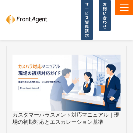
サ
お
ー
問
ビ
い
ス
合
資
わ
料
せ
請
求
導入事例
よくあるご質問
イベント・セミナー
お役立ち資料一覧
お役立ち記事・コラム
カスタマーハラスメント対応マニュアル｜現
場の初期対応とエスカレーション基準