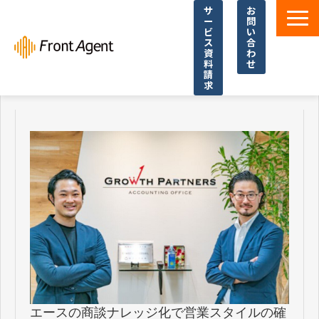
サ
お
ー
問
ビ
い
ス
合
資
わ
料
せ
請
求
導入事例
よくあるご質問
イベント・セミナー
お役立ち資料一覧
お役立ち記事・コラム
エースの商談ナレッジ化で営業スタイルの確