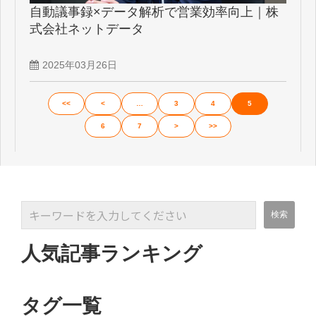
自動議事録×データ解析で営業効率向上｜株
式会社ネットデータ
2025年03月26日
<<
<
…
3
4
5
6
7
>
>>
人気記事ランキング
タグ一覧