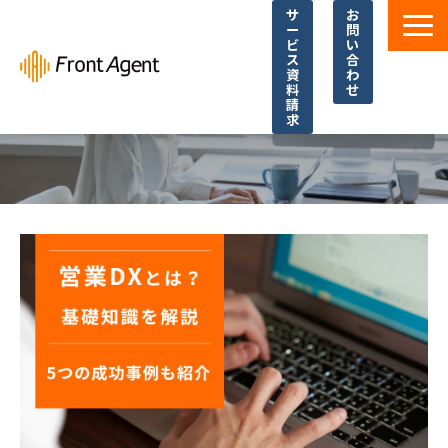
サ
お
ー
問
ビ
い
ス
合
資
わ
料
せ
請
求
導入事例
よくあるご質問
イベント・セミナー
お役立ち資料一覧
お役立ち記事・コラム